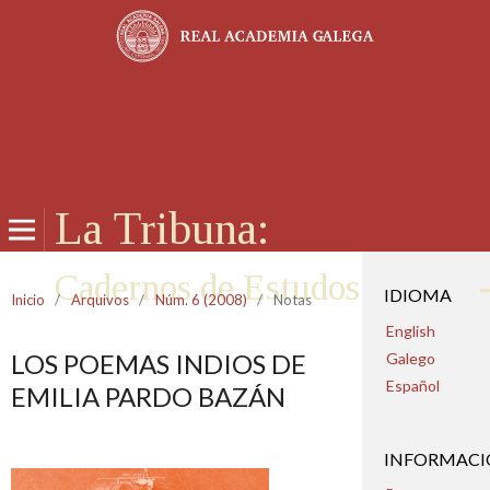
La Tribuna:
Cadernos de Estudos da Casa
IDIOMA
Inicio
/
Arquivos
/
Núm. 6 (2008)
/
Notas
English
LOS POEMAS INDIOS DE
Galego
Español
EMILIA PARDO BAZÁN
INFORMAC